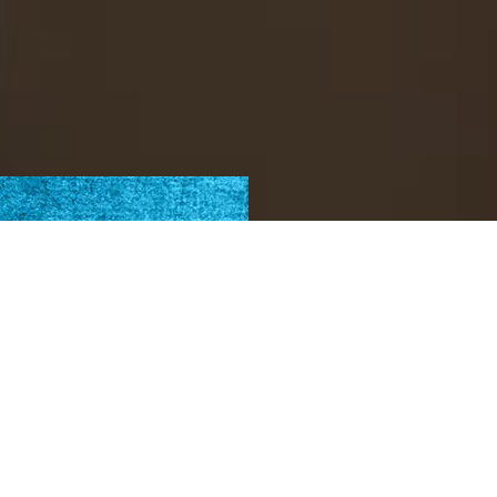
建てる工務店
住人十色の器を
広島の
は
そして
、
家
族にとっても
大切
な
家
。
一人ひ
とりの
暮
らしを
彩
る
器
であること
。